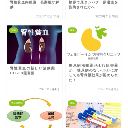
腎性貧血内服薬 長期処方解
検尿で尿タンパク・尿潜血を
禁
指摘された方へ
2020年12月10日
2020年11月18日
腎臓
腎臓
糖尿病治療薬SGLT2阻害薬
腎性貧血の新しい治療薬
が、糖尿病のないCKDに対
HIF-PH阻害薬
しても腎保護効果が認められ
た！
2020年9月4日
2020年9月3日
生活習慣病
腎臓