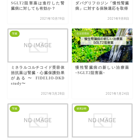
SGLT2阻害薬は進行した腎
ダパグリフロジン「慢性腎臓
臓病に対しても有効か？
病」に対する保険適応を取得
2021年10月19日
2021年9月8日
腎臓
生活習慣病
ミネラルコルチコイド受容体
慢性腎臓病の新しい治療薬
拮抗薬は腎臓・心臓保護効果
~SGLT2阻害薬~
がある 〜 FIDELIO-DKD
study〜
2021年3月28日
2021年1月24日
腎臓
健康診断