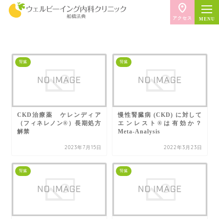
アクセス
腎臓
腎臓
CKD治療薬 ケレンディア
慢性腎臓病 (CKD) に対して
（フィネレノン®）長期処方
エンレスト®は有効か？
解禁
Meta-Analysis
2023年7月15日
2022年3月23日
腎臓
腎臓