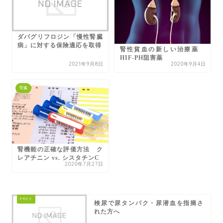
ダパグリフロジン「慢性腎臓
病」に対する保険適応を取得
腎性貧血の新しい治療薬
HIF-PH阻害薬
2021年9月8日
2020年9月4日
腎臓
腎機能の正確な評価方法 ク
レアチニン vs. シスタチンC
2020年7月27日
検尿で尿タンパク・尿潜血を指摘さ
れた方へ