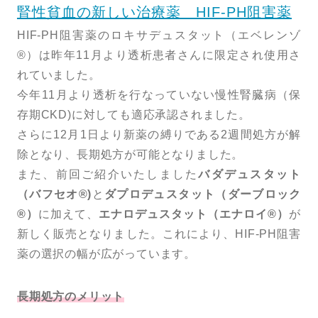
腎性貧血の新しい治療薬 HIF-PH阻害薬
HIF-PH阻害薬のロキサデュスタット（エベレンゾ
®）は昨年11月より透析患者さんに限定され使用さ
れていました。
今年11月より透析を行なっていない慢性腎臓病（保
存期CKD)に対しても適応承認されました。
さらに12月1日より新薬の縛りである2週間処方が解
除となり、長期処方が可能となりました。
また、前回ご紹介いたしました
バダデュスタット
（バフセオ®)
と
ダプロデュスタット（ダーブロック
®）
に加えて、
エナロデュスタット（エナロイ®）
が
新しく販売となりました。これにより、HIF-PH阻害
薬の選択の幅が広がっています。
長期処方のメリット