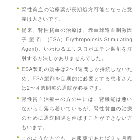
腎性貧血の治療薬が長期処方可能となった意
義は大きいです。
従来、腎性貧血の治療は、赤血球造血刺激因
子製剤 (ESA; Erythropoiesis-Stimulating
Agent)、いわゆるエリスロポエチン製剤を注
射する方法しかありませんでした。
ESA製剤の効果は2〜4週間しか持続しないた
め、ESA製剤を定期的に必要とする患者さん
は2〜４週間毎の通院が必要です。
腎性貧血治療中の方の中には、腎機能は悪い
ながらも落ち着いているが、腎性貧血の治療
のために通院間隔を伸ばすことができない方
もいます。
このような方でも、内服薬であれば２ヶ月程