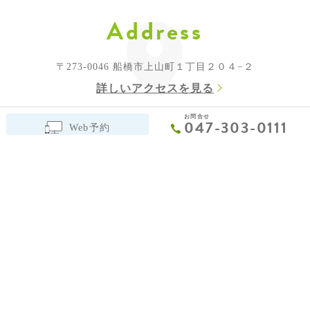
Address
〒273-0046
船橋市上山町１丁目２０４−２
詳しいアクセスを見る
お問合せ
047-303-0111
Web予約
Schedule
診療時間
月
火
水
木
金
土
日
09:00 - 12:30
●
●
●
●
／
●
／
14:30 - 18:00
●
●
●
●
／
▲
／
休診日：金曜・日曜・祝日
▲
…
13:30〜15:30まで