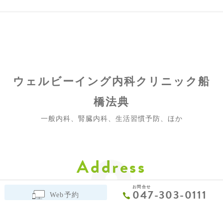
ウェルビーイング
内科クリニック
船
橋法典
一般内科、腎臓内科、生活習慣予防、ほか
Address
お問合せ
047-303-0111
〒273-0046
船橋市上山町１丁目２０４−２
Web予約
詳しいアクセスを見る